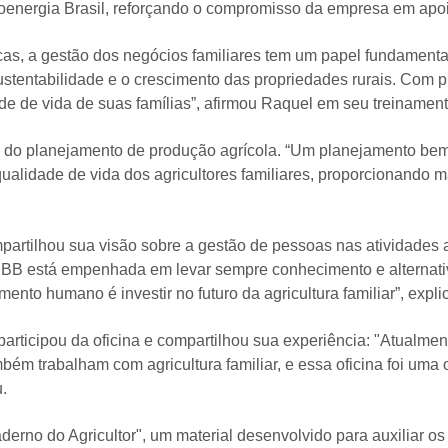
ioenergia Brasil, reforçando o compromisso da empresa em apoi
cas, a gestão dos negócios familiares tem um papel fundamen
 sustentabilidade e o crescimento das propriedades rurais. Com
de de vida de suas famílias”, afirmou Raquel em seu treinament
ia do planejamento de produção agrícola. “Um planejamento bem
alidade de vida dos agricultores familiares, proporcionando m
artilhou sua visão sobre a gestão de pessoas nas atividades a
A BBB está empenhada em levar sempre conhecimento e alternati
nto humano é investir no futuro da agricultura familiar”, expli
participou da oficina e compartilhou sua experiência: "Atualme
ambém trabalham com agricultura familiar, e essa oficina foi um
u.
derno do Agricultor", um material desenvolvido para auxiliar os