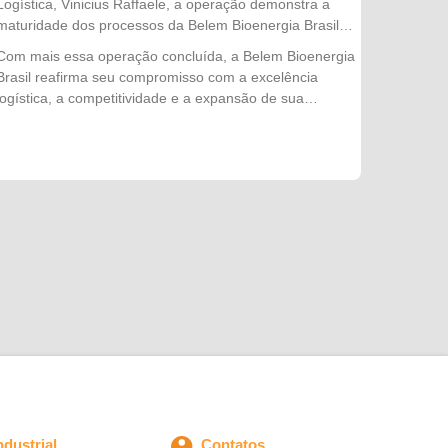
Logística, Vinicius Raffaele, a operação demonstra a
maturidade dos processos da Belem Bioenergia Brasil e
reforça a confiança conquistada pela empresa no
Com mais essa operação concluída, a Belem Bioenergia
mercado externo. "Cada embarque representa muito
Brasil reafirma seu compromisso com a excelência
mais do que a movimentação de um produto. É o
logística, a competitividade e a expansão de sua
resultado do trabalho integrado entre nossas equipes,
atuação no mercado internacional, levando produtos de
do planejamento logístico e do compromisso com a
alta qualidade e produzidos de forma sustentável para
qualidade em todas as etapas da operação. Concluir
diferentes países.
mais essa exportação com segurança, eficiência e
dentro do cronograma fortalece nossa relação com os
clientes internacionais e reafirma a capacidade
da Belem Bioenergia Brasil de atender aos mercados
mais exigentes."
dustrial
Contatos