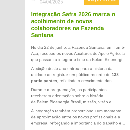
04/04/2025
Integração Safra 2026 marca o
acolhimento de novos
colaboradores na Fazenda
Santana
No dia 22 de junho, a Fazenda Santana, em Tomé-
Açu, recebeu os novos Auxiliares de Apoio Agrícola
que passam a integrar o time da Belem Bioenergia
Brasil para a Safra 2026. Promovida pelo setor de
A edição deste ano entrou para a história da
Gente & Gestão, a integração teve como objetivo
unidade ao registrar um público recorde de
138
acolher os colaboradores, apresentar a cultura
participantes
, refletindo o crescimento das
organizacional da empresa e reforçar os princípios
operações e a preparação da empresa para mais
Durante a programação, os participantes
que norteiam nossas operações, especialmente o
um ciclo produtivo. Os novos colaboradores
receberam orientações sobre a história
compromisso com a segurança, o respeito às
chegam para fortalecer as equipes de campo e
da Belem Bioenergia Brasil, missão, visão e
pessoas e a excelência no trabalho.
contribuir diretamente para o alcance das metas da
valores, políticas internas, benefícios oferecidos,
A integração também proporcionou um momento
Safra 2026.
direitos e deveres dos colaboradores, além das
de aproximação entre os novos profissionais e a
normas de Segurança, Saúde e Meio Ambiente
empresa, reforçando a importância do trabalho em
(SMS), fundamentais para a realização das
equipe, do respeito às pessoas e da atuação