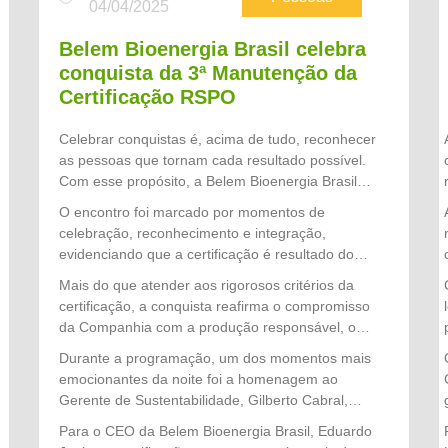
04/04/2025
Belem Bioenergia Brasil celebra
conquista da 3ª Manutenção da
Certificação RSPO
Celebrar conquistas é, acima de tudo, reconhecer
as pessoas que tornam cada resultado possível.
Com esse propósito, a Belem Bioenergia Brasil
promoveu uma noite especial de confraternização
O encontro foi marcado por momentos de
para homenagear os colaboradores que
celebração, reconhecimento e integração,
participaram diretamente do processo que culminou
evidenciando que a certificação é resultado do
na conquista da 3ª Manutenção da Certificação
comprometimento diário das equipes com a
Mais do que atender aos rigorosos critérios da
RSPO (Roundtable on Sustainable Palm Oil), um
excelência operacional, a responsabilidade
certificação, a conquista reafirma o compromisso
dos mais importantes reconhecimentos
socioambiental e a melhoria contínua dos
da Companhia com a produção responsável, o
internacionais voltados à produção sustentável de
processos.
respeito às pessoas, ao meio ambiente e às
óleo de palma.
Durante a programação, um dos momentos mais
comunidades, consolidando a Belem Bioenergia
emocionantes da noite foi a homenagem ao
Brasil como referência nacional em sustentabilidade
Gerente de Sustentabilidade, Gilberto Cabral,
no setor de palma de óleo.
reconhecido por sua dedicação, liderança e
Para o CEO da Belem Bioenergia Brasil, Eduardo
atuação estratégica na condução de todo o