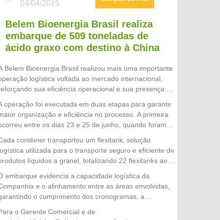
04/04/2025
Belem Bioenergia Brasil realiza
embarque de 509 toneladas de
ácido graxo com destino à China
A Belem Bioenergia Brasil realizou mais uma importante
operação logística voltada ao mercado internacional,
reforçando sua eficiência operacional e sua presença no
comércio exterior. Ao todo, foram embarcados 22
A operação foi executada em duas etapas para garantir
contêineres, totalizando 509 toneladas de ácido graxo,
maior organização e eficiência no processo. A primeira
com destino à China.
ocorreu entre os dias 23 e 25 de junho, quando foram
embarcados 10 contêineres. Já a segunda etapa foi
Cada contêiner transportou um flexitank, solução
realizada nos dias 30 de junho, 1º e 2 de julho, com o
logística utilizada para o transporte seguro e eficiente de
envio de mais 12 contêineres, concluindo a operação
produtos líquidos a granel, totalizando 22 flexitanks ao
com sucesso.
longo das duas etapas da operação.
O embarque evidencia a capacidade logística da
Companhia e o alinhamento entre as áreas envolvidas,
garantindo o cumprimento dos cronogramas, a
integridade do produto e a excelência no atendimento
Para o Gerente Comercial e de
aos clientes internacionais.