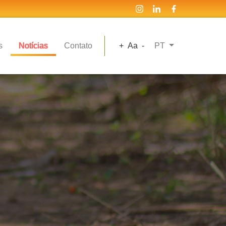
s
Notícias
Contato
+
Aa
-
PT