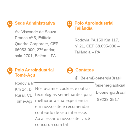
Sede Administrativa
Polo Agroindustrial
Tailândia
Av. Visconde de Souza
Franco nº 5, Edifício
Rodovia PA 150 Km 117,
Quadra Corporate, CEP
nº 21, CEP 68.695-000 –
66053-000, 27º andar,
Tailândia – PA
sala 2701, Belém – PA
Polo Agroindustrial
Contatos
Tomé-Açu
BelemBioenergiaBrasil
Rodovia PA 256, ramal
@belembioenergiaoficial
Nós usamos cookies e outras
Km 14, Bairro: Zona
@BelemBioenergiaBrasil
tecnologias semelhantes para
Rural, CEP 68680-000 –
+55 (91) 99239-3517
melhorar a sua experiência
Tome-Açu – PA
em nosso site e recomendar
conteúdo de seu interesse.
Ao acessar o nosso site, você
concorda com tal