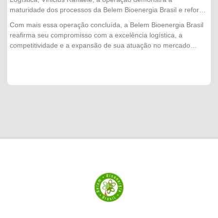
maturidade dos processos da Belem Bioenergia Brasil e reforça
a confiança conquistada pela empresa no mercado
Com mais essa operação concluída, a Belem Bioenergia Brasil
externo. "Cada embarque representa muito mais do que a
reafirma seu compromisso com a excelência logística, a
movimentação de um produto. É o resultado do trabalho
competitividade e a expansão de sua atuação no mercado
integrado entre nossas equipes, do planejamento logístico e do
internacional, levando produtos de alta qualidade e produzidos
compromisso com a qualidade em todas as etapas da
de forma sustentável para diferentes países.
operação. Concluir mais essa exportação com segurança,
eficiência e dentro do cronograma fortalece nossa relação com
os clientes internacionais e reafirma a capacidade
da Belem Bioenergia Brasil de atender aos mercados mais
exigentes."