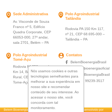
Sede Administrativa
Polo Agroindustrial
Tailândia
Av. Visconde de Souza
Franco nº 5, Edifício
Rodovia PA 150 Km 117,
Quadra Corporate, CEP
nº 21, CEP 68.695-000 –
66053-000, 27º andar,
Tailândia – PA
sala 2701, Belém – PA
Polo Agroindustrial
Contatos
Tomé-Açu
BelemBioenergiaBrasil
Rodovia PA 256, ramal
@belembioenergiaoficial
Nós usamos cookies e outras
Km 14, Bairro: Zona
@BelemBioenergiaBrasil
tecnologias semelhantes para
Rural, CEP 68680-000 –
+55 (91) 99239-3517
melhorar a sua experiência em
Tome-Açu – PA
nosso site e recomendar
conteúdo de seu interesse. Ao
acessar o nosso site, você
concorda com tal
monitoramento.
Belem Bioenergia Brasil ©. Todos os direitos
Desenvolvido por