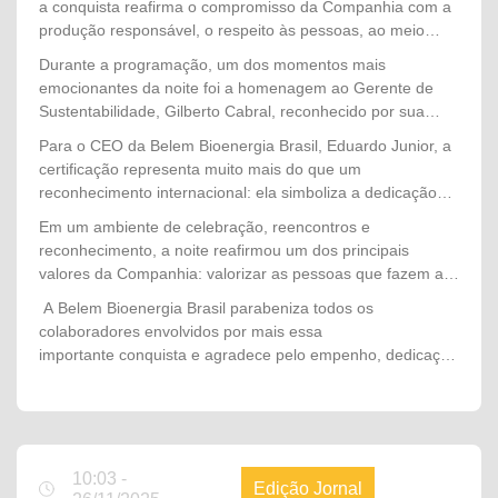
a conquista reafirma o compromisso da Companhia com a
voltados à produção sustentável de óleo de palma.
produção responsável, o respeito às pessoas, ao meio
ambiente e às comunidades, consolidando
Durante a programação, um dos momentos mais
a Belem Bioenergia Brasil como referência nacional em
emocionantes da noite foi a homenagem ao Gerente de
sustentabilidade no setor de palma de óleo.
Sustentabilidade, Gilberto Cabral, reconhecido por sua
dedicação, liderança e atuação estratégica na condução de
Para o CEO da Belem Bioenergia Brasil, Eduardo Junior, a
todo o processo de auditoria. Seu trabalho, aliado ao
certificação representa muito mais do que um
empenho de diversas equipes, foi determinante para o
reconhecimento internacional: ela simboliza a dedicação
sucesso de mais essa importante etapa da certificação.
coletiva de todos que constroem diariamente a história da
Em um ambiente de celebração, reencontros e
Companhia. "Cada certificação conquistada é resultado do
reconhecimento, a noite reafirmou um dos principais
trabalho, da competência e do comprometimento das
valores da Companhia: valorizar as pessoas que fazem a
nossas pessoas. A manutenção da certificação RSPO
diferença. Mais do que comemorar uma conquista, o
A Belem Bioenergia Brasil parabeniza todos os
demonstra que sustentabilidade, excelência operacional e
momento simbolizou o orgulho de fazer parte de uma
colaboradores envolvidos por mais essa
responsabilidade fazem parte da nossa cultura e orientam
organização que acredita no trabalho em equipe, investe
importante conquista e agradece pelo empenho, dedicação
cada decisão que tomamos. Esta conquista pertence a
no desenvolvimento de seus profissionais e segue
e compromisso que tornam possível escrever, juntos,
todos os colaboradores que, com dedicação e espírito de
construindo um futuro cada vez mais sustentável.
novos capítulos de sucesso na história da Companhia.
equipe, fortalecem diariamente a Belem Bioenergia Brasil e
nos permitem seguir como referência no setor."
10:03 -
Edição Jornal