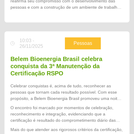
reafirma seu compromisso com o desenvolvimento das
momento em que acolhemos cada novo colaborador e
pessoas e com a construção de um ambiente de trabalho
mostramos que, além de fazer parte de uma equipe, ele
seguro, acolhedor e alinhado aos valores que sustentam o
passa a integrar uma empresa que valoriza as pessoas, a
crescimento da companhia.
segurança e o desenvolvimento profissional. Nosso
objetivo é que todos iniciem essa jornada conhecendo
nossos valores, entendendo a importância de cada
10:03 -
atividade e se sintam preparados para contribuir com uma
Pessoas
26/11/2025
Safra 2026 segura, produtiva e de excelência."
Belem Bioenergia Brasil celebra
conquista da 3ª Manutenção da
Certificação RSPO
Celebrar conquistas é, acima de tudo, reconhecer as
pessoas que tornam cada resultado possível. Com esse
propósito, a Belem Bioenergia Brasil promoveu uma noite
especial de confraternização para homenagear os
O encontro foi marcado por momentos de celebração,
colaboradores que participaram diretamente do processo
reconhecimento e integração, evidenciando que a
que culminou na conquista da 3ª Manutenção da
certificação é resultado do comprometimento diário das
Certificação RSPO (Roundtable on Sustainable Palm Oil),
equipes com a excelência operacional, a responsabilidade
Mais do que atender aos rigorosos critérios da certificação,
um dos mais importantes reconhecimentos internacionais
socioambiental e a melhoria contínua dos processos.