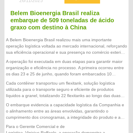
26/11/2025
Belem Bioenergia Brasil realiza
embarque de 509 toneladas de ácido
graxo com destino à China
A Belem Bioenergia Brasil realizou mais uma importante
operação logística voltada ao mercado internacional, reforçando
sua eficiência operacional e sua presença no comércio exterior.
Ao todo, foram embarcados 22 contêineres, totalizando 509
A operação foi executada em duas etapas para garantir maior
toneladas de ácido graxo, com destino à China.
organização e eficiência no processo. A primeira ocorreu entre
os dias 23 e 25 de junho, quando foram embarcados 10
contêineres. Já a segunda etapa foi realizada nos dias 30 de
Cada contêiner transportou um flexitank, solução logística
junho, 1º e 2 de julho, com o envio de mais 12 contêineres,
utilizada para o transporte seguro e eficiente de produtos
concluindo a operação com sucesso.
líquidos a granel, totalizando 22 flexitanks ao longo das duas
etapas da operação.
O embarque evidencia a capacidade logística da Companhia e
o alinhamento entre as áreas envolvidas, garantindo o
cumprimento dos cronogramas, a integridade do produto e a
excelência no atendimento aos clientes internacionais.
Para o Gerente Comercial e de
Logística, Vinicius Raffaele, a operação demonstra a