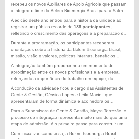
recebeu os novos Auxiliares de Apoio Agrícola que passam
a integrar o time da Belem Bioenergia Brasil para a Safra
2026. Promovida pelo setor de Gente & Gestão, a
A edição deste ano entrou para a história da unidade ao
integração teve como objetivo acolher os colaboradores,
registrar um público recorde de
138 participantes
,
apresentar a cultura organizacional da empresa e reforçar
refletindo o crescimento das operações e a preparação da
os princípios que norteiam nossas operações,
empresa para mais um ciclo produtivo. Os novos
Durante a programação, os participantes receberam
especialmente o compromisso com a segurança, o respeito
colaboradores chegam para fortalecer as equipes de
orientações sobre a história da Belem Bioenergia Brasil,
às pessoas e a excelência no trabalho.
campo e contribuir diretamente para o alcance das metas
missão, visão e valores, políticas internas, benefícios
da Safra 2026.
oferecidos, direitos e deveres dos colaboradores, além das
A integração também proporcionou um momento de
normas de Segurança, Saúde e Meio Ambiente (SMS),
aproximação entre os novos profissionais e a empresa,
fundamentais para a realização das atividades com
reforçando a importância do trabalho em equipe, do
responsabilidade e prevenção.
respeito às pessoas e da atuação alinhada aos valores
A condução da atividade ficou a cargo das Assistentes de
organizacionais desde o primeiro dia.
Gente & Gestão, Géssica Lopes e Leila Maciel, que
apresentaram de forma dinâmica e acolhedora os
principais temas da integração, esclarecendo dúvidas e
Para a Supervisora de Gente & Gestão, Mayra Torrezão, o
preparando os colaboradores para o início das atividades
processo de integração representa muito mais do que uma
no campo.
etapa de admissão: é o primeiro passo para construir uma
trajetória de pertencimento, desenvolvimento e
Com iniciativas como essa, a Belem Bioenergia Brasil
compromisso com a cultura da empresa. "A integração é o