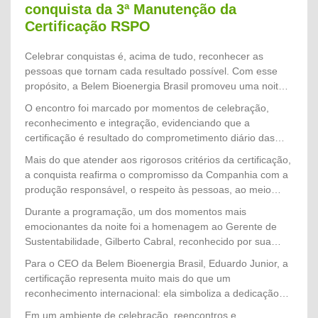
conquista da 3ª Manutenção da
Certificação RSPO
Celebrar conquistas é, acima de tudo, reconhecer as
pessoas que tornam cada resultado possível. Com esse
propósito, a Belem Bioenergia Brasil promoveu uma noite
especial de confraternização para homenagear os
O encontro foi marcado por momentos de celebração,
colaboradores que participaram diretamente do processo
reconhecimento e integração, evidenciando que a
que culminou na conquista da 3ª Manutenção da
certificação é resultado do comprometimento diário das
Certificação RSPO (Roundtable on Sustainable Palm Oil),
equipes com a excelência operacional, a responsabilidade
Mais do que atender aos rigorosos critérios da certificação,
um dos mais importantes reconhecimentos internacionais
socioambiental e a melhoria contínua dos processos.
a conquista reafirma o compromisso da Companhia com a
voltados à produção sustentável de óleo de palma.
produção responsável, o respeito às pessoas, ao meio
ambiente e às comunidades, consolidando
Durante a programação, um dos momentos mais
a Belem Bioenergia Brasil como referência nacional em
emocionantes da noite foi a homenagem ao Gerente de
sustentabilidade no setor de palma de óleo.
Sustentabilidade, Gilberto Cabral, reconhecido por sua
dedicação, liderança e atuação estratégica na condução de
Para o CEO da Belem Bioenergia Brasil, Eduardo Junior, a
todo o processo de auditoria. Seu trabalho, aliado ao
certificação representa muito mais do que um
empenho de diversas equipes, foi determinante para o
reconhecimento internacional: ela simboliza a dedicação
sucesso de mais essa importante etapa da certificação.
coletiva de todos que constroem diariamente a história da
Em um ambiente de celebração, reencontros e