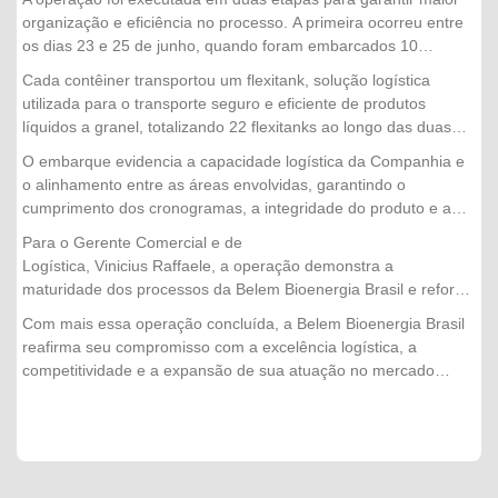
toneladas de ácido graxo, com destino à China.
organização e eficiência no processo. A primeira ocorreu entre
os dias 23 e 25 de junho, quando foram embarcados 10
contêineres. Já a segunda etapa foi realizada nos dias 30 de
Cada contêiner transportou um flexitank, solução logística
junho, 1º e 2 de julho, com o envio de mais 12 contêineres,
utilizada para o transporte seguro e eficiente de produtos
concluindo a operação com sucesso.
líquidos a granel, totalizando 22 flexitanks ao longo das duas
etapas da operação.
O embarque evidencia a capacidade logística da Companhia e
o alinhamento entre as áreas envolvidas, garantindo o
cumprimento dos cronogramas, a integridade do produto e a
excelência no atendimento aos clientes internacionais.
Para o Gerente Comercial e de
Logística, Vinicius Raffaele, a operação demonstra a
maturidade dos processos da Belem Bioenergia Brasil e reforça
a confiança conquistada pela empresa no mercado
Com mais essa operação concluída, a Belem Bioenergia Brasil
externo. "Cada embarque representa muito mais do que a
reafirma seu compromisso com a excelência logística, a
movimentação de um produto. É o resultado do trabalho
competitividade e a expansão de sua atuação no mercado
integrado entre nossas equipes, do planejamento logístico e do
internacional, levando produtos de alta qualidade e produzidos
compromisso com a qualidade em todas as etapas da
de forma sustentável para diferentes países.
operação. Concluir mais essa exportação com segurança,
eficiência e dentro do cronograma fortalece nossa relação com
os clientes internacionais e reafirma a capacidade