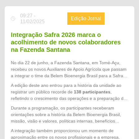
09:27 -
Edição Jornal
11/02/2025
Integração Safra 2026 marca o
acolhimento de novos colaboradores
na Fazenda Santana
No dia 22 de junho, a Fazenda Santana, em Tomé-Açu,
recebeu os novos Auxiliares de Apoio Agrícola que passam
a integrar o time da Belem Bioenergia Brasil para a Safra
2026. Promovida pelo setor de Gente & Gestão, a
A edição deste ano entrou para a história da unidade ao
integração teve como objetivo acolher os colaboradores,
registrar um público recorde de
138 participantes
,
apresentar a cultura organizacional da empresa e reforçar
refletindo o crescimento das operações e a preparação da
os princípios que norteiam nossas operações,
empresa para mais um ciclo produtivo. Os novos
Durante a programação, os participantes receberam
especialmente o compromisso com a segurança, o respeito
colaboradores chegam para fortalecer as equipes de
orientações sobre a história da Belem Bioenergia Brasil,
às pessoas e a excelência no trabalho.
campo e contribuir diretamente para o alcance das metas
missão, visão e valores, políticas internas, benefícios
da Safra 2026.
oferecidos, direitos e deveres dos colaboradores, além das
A integração também proporcionou um momento de
normas de Segurança, Saúde e Meio Ambiente (SMS),
aproximação entre os novos profissionais e a empresa,