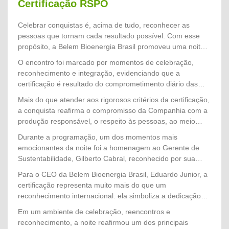
Certificação RSPO
Celebrar conquistas é, acima de tudo, reconhecer as
pessoas que tornam cada resultado possível. Com esse
propósito, a Belem Bioenergia Brasil promoveu uma noite
especial de confraternização para homenagear os
O encontro foi marcado por momentos de celebração,
colaboradores que participaram diretamente do processo
reconhecimento e integração, evidenciando que a
que culminou na conquista da 3ª Manutenção da
certificação é resultado do comprometimento diário das
Certificação RSPO (Roundtable on Sustainable Palm Oil),
equipes com a excelência operacional, a responsabilidade
Mais do que atender aos rigorosos critérios da certificação,
um dos mais importantes reconhecimentos internacionais
socioambiental e a melhoria contínua dos processos.
a conquista reafirma o compromisso da Companhia com a
voltados à produção sustentável de óleo de palma.
produção responsável, o respeito às pessoas, ao meio
ambiente e às comunidades, consolidando
Durante a programação, um dos momentos mais
a Belem Bioenergia Brasil como referência nacional em
emocionantes da noite foi a homenagem ao Gerente de
sustentabilidade no setor de palma de óleo.
Sustentabilidade, Gilberto Cabral, reconhecido por sua
dedicação, liderança e atuação estratégica na condução de
Para o CEO da Belem Bioenergia Brasil, Eduardo Junior, a
todo o processo de auditoria. Seu trabalho, aliado ao
certificação representa muito mais do que um
empenho de diversas equipes, foi determinante para o
reconhecimento internacional: ela simboliza a dedicação
sucesso de mais essa importante etapa da certificação.
coletiva de todos que constroem diariamente a história da
Em um ambiente de celebração, reencontros e
Companhia. "Cada certificação conquistada é resultado do
reconhecimento, a noite reafirmou um dos principais
trabalho, da competência e do comprometimento das