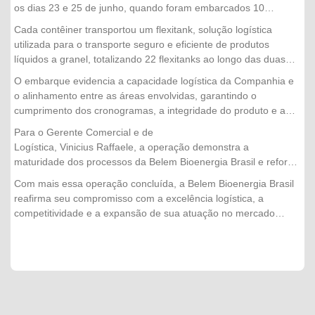
os dias 23 e 25 de junho, quando foram embarcados 10
contêineres. Já a segunda etapa foi realizada nos dias 30 de
Cada contêiner transportou um flexitank, solução logística
junho, 1º e 2 de julho, com o envio de mais 12 contêineres,
utilizada para o transporte seguro e eficiente de produtos
concluindo a operação com sucesso.
líquidos a granel, totalizando 22 flexitanks ao longo das duas
etapas da operação.
O embarque evidencia a capacidade logística da Companhia e
o alinhamento entre as áreas envolvidas, garantindo o
cumprimento dos cronogramas, a integridade do produto e a
excelência no atendimento aos clientes internacionais.
Para o Gerente Comercial e de
Logística, Vinicius Raffaele, a operação demonstra a
maturidade dos processos da Belem Bioenergia Brasil e reforça
a confiança conquistada pela empresa no mercado
Com mais essa operação concluída, a Belem Bioenergia Brasil
externo. "Cada embarque representa muito mais do que a
reafirma seu compromisso com a excelência logística, a
movimentação de um produto. É o resultado do trabalho
competitividade e a expansão de sua atuação no mercado
integrado entre nossas equipes, do planejamento logístico e do
internacional, levando produtos de alta qualidade e produzidos
compromisso com a qualidade em todas as etapas da
de forma sustentável para diferentes países.
operação. Concluir mais essa exportação com segurança,
eficiência e dentro do cronograma fortalece nossa relação com
os clientes internacionais e reafirma a capacidade
da Belem Bioenergia Brasil de atender aos mercados mais
exigentes."