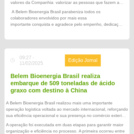
valores da Companhia: valorizar as pessoas que fazem a
nossas pessoas. A manutenção da certificação RSPO
diferença. Mais do que comemorar uma conquista, o
A Belem Bioenergia Brasil parabeniza todos os
demonstra que sustentabilidade, excelência operacional e
momento simbolizou o orgulho de fazer parte de uma
colaboradores envolvidos por mais essa
responsabilidade fazem parte da nossa cultura e orientam
organização que acredita no trabalho em equipe, investe
importante conquista e agradece pelo empenho, dedicação
cada decisão que tomamos. Esta conquista pertence a
no desenvolvimento de seus profissionais e segue
e compromisso que tornam possível escrever, juntos,
todos os colaboradores que, com dedicação e espírito de
construindo um futuro cada vez mais sustentável.
novos capítulos de sucesso na história da Companhia.
equipe, fortalecem diariamente a Belem Bioenergia Brasil e
nos permitem seguir como referência no setor."
09:27 -
Edição Jornal
11/02/2025
Belem Bioenergia Brasil realiza
embarque de 509 toneladas de ácido
graxo com destino à China
A Belem Bioenergia Brasil realizou mais uma importante
operação logística voltada ao mercado internacional, reforçando
sua eficiência operacional e sua presença no comércio exterior.
Ao todo, foram embarcados 22 contêineres, totalizando 509
A operação foi executada em duas etapas para garantir maior
toneladas de ácido graxo, com destino à China.
organização e eficiência no processo. A primeira ocorreu entre