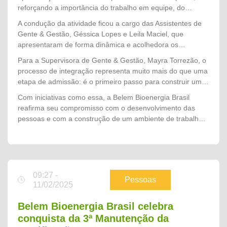
fundamentais para a realização das atividades com
reforçando a importância do trabalho em equipe, do
responsabilidade e prevenção.
respeito às pessoas e da atuação alinhada aos valores
A condução da atividade ficou a cargo das Assistentes de
organizacionais desde o primeiro dia.
Gente & Gestão, Géssica Lopes e Leila Maciel, que
apresentaram de forma dinâmica e acolhedora os
principais temas da integração, esclarecendo dúvidas e
Para a Supervisora de Gente & Gestão, Mayra Torrezão, o
preparando os colaboradores para o início das atividades
processo de integração representa muito mais do que uma
no campo.
etapa de admissão: é o primeiro passo para construir uma
trajetória de pertencimento, desenvolvimento e
Com iniciativas como essa, a Belem Bioenergia Brasil
compromisso com a cultura da empresa. "A integração é o
reafirma seu compromisso com o desenvolvimento das
momento em que acolhemos cada novo colaborador e
pessoas e com a construção de um ambiente de trabalho
mostramos que, além de fazer parte de uma equipe, ele
seguro, acolhedor e alinhado aos valores que sustentam o
passa a integrar uma empresa que valoriza as pessoas, a
crescimento da companhia.
segurança e o desenvolvimento profissional. Nosso
objetivo é que todos iniciem essa jornada conhecendo
nossos valores, entendendo a importância de cada
09:27 -
atividade e se sintam preparados para contribuir com uma
Pessoas
11/02/2025
Safra 2026 segura, produtiva e de excelência."
Belem Bioenergia Brasil celebra
conquista da 3ª Manutenção da