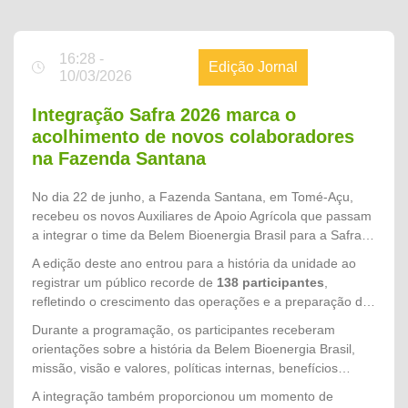
16:28 -
Edição Jornal
10/03/2026
Integração Safra 2026 marca o
acolhimento de novos colaboradores
na Fazenda Santana
No dia 22 de junho, a Fazenda Santana, em Tomé-Açu,
recebeu os novos Auxiliares de Apoio Agrícola que passam
a integrar o time da Belem Bioenergia Brasil para a Safra
2026. Promovida pelo setor de Gente & Gestão, a
A edição deste ano entrou para a história da unidade ao
integração teve como objetivo acolher os colaboradores,
registrar um público recorde de
138 participantes
,
apresentar a cultura organizacional da empresa e reforçar
refletindo o crescimento das operações e a preparação da
os princípios que norteiam nossas operações,
empresa para mais um ciclo produtivo. Os novos
Durante a programação, os participantes receberam
especialmente o compromisso com a segurança, o respeito
colaboradores chegam para fortalecer as equipes de
orientações sobre a história da Belem Bioenergia Brasil,
às pessoas e a excelência no trabalho.
campo e contribuir diretamente para o alcance das metas
missão, visão e valores, políticas internas, benefícios
da Safra 2026.
oferecidos, direitos e deveres dos colaboradores, além das
A integração também proporcionou um momento de
normas de Segurança, Saúde e Meio Ambiente (SMS),