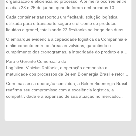
organização e eficiência no processo. A primeira ocorreu entre
os dias 23 e 25 de junho, quando foram embarcados 10
contêineres. Já a segunda etapa foi realizada nos dias 30 de
Cada contêiner transportou um flexitank, solução logística
junho, 1º e 2 de julho, com o envio de mais 12 contêineres,
utilizada para o transporte seguro e eficiente de produtos
concluindo a operação com sucesso.
líquidos a granel, totalizando 22 flexitanks ao longo das duas
etapas da operação.
O embarque evidencia a capacidade logística da Companhia e
o alinhamento entre as áreas envolvidas, garantindo o
cumprimento dos cronogramas, a integridade do produto e a
excelência no atendimento aos clientes internacionais.
Para o Gerente Comercial e de
Logística, Vinicius Raffaele, a operação demonstra a
maturidade dos processos da Belem Bioenergia Brasil e reforça
a confiança conquistada pela empresa no mercado
Com mais essa operação concluída, a Belem Bioenergia Brasil
externo. "Cada embarque representa muito mais do que a
reafirma seu compromisso com a excelência logística, a
movimentação de um produto. É o resultado do trabalho
competitividade e a expansão de sua atuação no mercado
integrado entre nossas equipes, do planejamento logístico e do
internacional, levando produtos de alta qualidade e produzidos
compromisso com a qualidade em todas as etapas da
de forma sustentável para diferentes países.
operação. Concluir mais essa exportação com segurança,
eficiência e dentro do cronograma fortalece nossa relação com
os clientes internacionais e reafirma a capacidade
da Belem Bioenergia Brasil de atender aos mercados mais