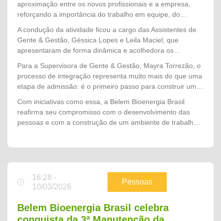
aproximação entre os novos profissionais e a empresa,
fundamentais para a realização das atividades com
reforçando a importância do trabalho em equipe, do
responsabilidade e prevenção.
respeito às pessoas e da atuação alinhada aos valores
A condução da atividade ficou a cargo das Assistentes de
organizacionais desde o primeiro dia.
Gente & Gestão, Géssica Lopes e Leila Maciel, que
apresentaram de forma dinâmica e acolhedora os
principais temas da integração, esclarecendo dúvidas e
Para a Supervisora de Gente & Gestão, Mayra Torrezão, o
preparando os colaboradores para o início das atividades
processo de integração representa muito mais do que uma
no campo.
etapa de admissão: é o primeiro passo para construir uma
trajetória de pertencimento, desenvolvimento e
Com iniciativas como essa, a Belem Bioenergia Brasil
compromisso com a cultura da empresa. "A integração é o
reafirma seu compromisso com o desenvolvimento das
momento em que acolhemos cada novo colaborador e
pessoas e com a construção de um ambiente de trabalho
mostramos que, além de fazer parte de uma equipe, ele
seguro, acolhedor e alinhado aos valores que sustentam o
passa a integrar uma empresa que valoriza as pessoas, a
crescimento da companhia.
segurança e o desenvolvimento profissional. Nosso
objetivo é que todos iniciem essa jornada conhecendo
nossos valores, entendendo a importância de cada
16:28 -
atividade e se sintam preparados para contribuir com uma
Pessoas
10/03/2026
Safra 2026 segura, produtiva e de excelência."
Belem Bioenergia Brasil celebra
conquista da 3ª Manutenção da