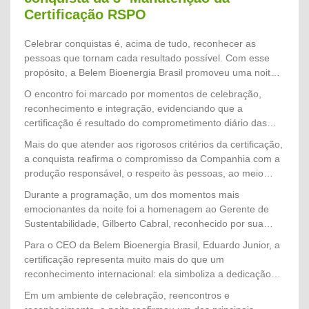
Certificação RSPO
Celebrar conquistas é, acima de tudo, reconhecer as
pessoas que tornam cada resultado possível. Com esse
propósito, a Belem Bioenergia Brasil promoveu uma noite
especial de confraternização para homenagear os
O encontro foi marcado por momentos de celebração,
colaboradores que participaram diretamente do processo
reconhecimento e integração, evidenciando que a
que culminou na conquista da 3ª Manutenção da
certificação é resultado do comprometimento diário das
Certificação RSPO (Roundtable on Sustainable Palm Oil),
equipes com a excelência operacional, a responsabilidade
Mais do que atender aos rigorosos critérios da certificação,
um dos mais importantes reconhecimentos internacionais
socioambiental e a melhoria contínua dos processos.
a conquista reafirma o compromisso da Companhia com a
voltados à produção sustentável de óleo de palma.
produção responsável, o respeito às pessoas, ao meio
ambiente e às comunidades, consolidando
Durante a programação, um dos momentos mais
a Belem Bioenergia Brasil como referência nacional em
emocionantes da noite foi a homenagem ao Gerente de
sustentabilidade no setor de palma de óleo.
Sustentabilidade, Gilberto Cabral, reconhecido por sua
dedicação, liderança e atuação estratégica na condução de
Para o CEO da Belem Bioenergia Brasil, Eduardo Junior, a
todo o processo de auditoria. Seu trabalho, aliado ao
certificação representa muito mais do que um
empenho de diversas equipes, foi determinante para o
reconhecimento internacional: ela simboliza a dedicação
sucesso de mais essa importante etapa da certificação.
coletiva de todos que constroem diariamente a história da
Em um ambiente de celebração, reencontros e
Companhia. "Cada certificação conquistada é resultado do