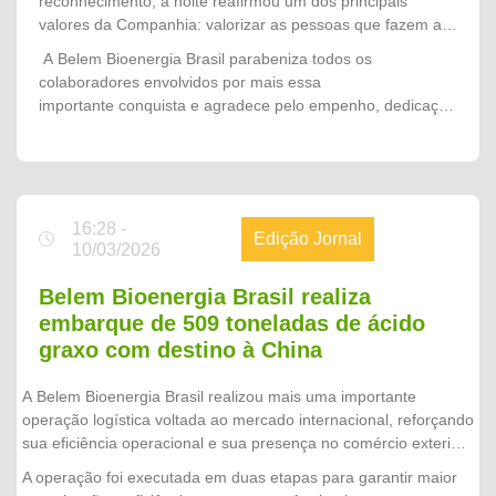
reconhecimento, a noite reafirmou um dos principais
trabalho, da competência e do comprometimento das
valores da Companhia: valorizar as pessoas que fazem a
nossas pessoas. A manutenção da certificação RSPO
diferença. Mais do que comemorar uma conquista, o
A Belem Bioenergia Brasil parabeniza todos os
demonstra que sustentabilidade, excelência operacional e
momento simbolizou o orgulho de fazer parte de uma
colaboradores envolvidos por mais essa
responsabilidade fazem parte da nossa cultura e orientam
organização que acredita no trabalho em equipe, investe
importante conquista e agradece pelo empenho, dedicação
cada decisão que tomamos. Esta conquista pertence a
no desenvolvimento de seus profissionais e segue
e compromisso que tornam possível escrever, juntos,
todos os colaboradores que, com dedicação e espírito de
construindo um futuro cada vez mais sustentável.
novos capítulos de sucesso na história da Companhia.
equipe, fortalecem diariamente a Belem Bioenergia Brasil e
nos permitem seguir como referência no setor."
16:28 -
Edição Jornal
10/03/2026
Belem Bioenergia Brasil realiza
embarque de 509 toneladas de ácido
graxo com destino à China
A Belem Bioenergia Brasil realizou mais uma importante
operação logística voltada ao mercado internacional, reforçando
sua eficiência operacional e sua presença no comércio exterior.
Ao todo, foram embarcados 22 contêineres, totalizando 509
A operação foi executada em duas etapas para garantir maior
toneladas de ácido graxo, com destino à China.